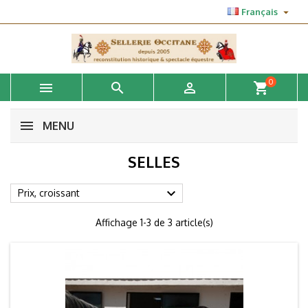

Français
0



shopping_cart
MENU
SELLES

Prix, croissant
Affichage 1-3 de 3 article(s)