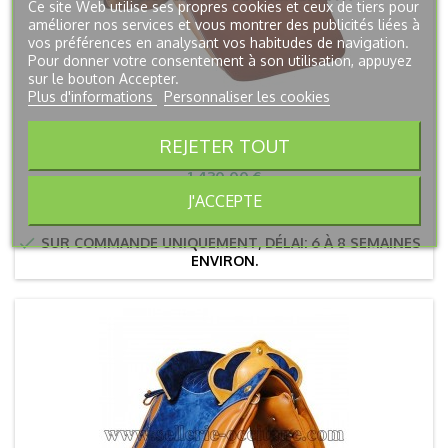
Ce site Web utilise ses propres cookies et ceux de tiers pour
améliorer nos services et vous montrer des publicités liées à
vos préférences en analysant vos habitudes de navigation.
Pour donner votre consentement à son utilisation, appuyez
sur le bouton Accepter.
Plus d'informations
Personnaliser les cookies
SELLE PORTUGAISE BAROQUE MARJOMAN
REJETER TOUT
Prix
1 430,00 €
J'ACCEPTE
Détails

SUR COMMANDE UNIQUEMENT, DÉLAI: 6 À 8 SEMAINES
ENVIRON.