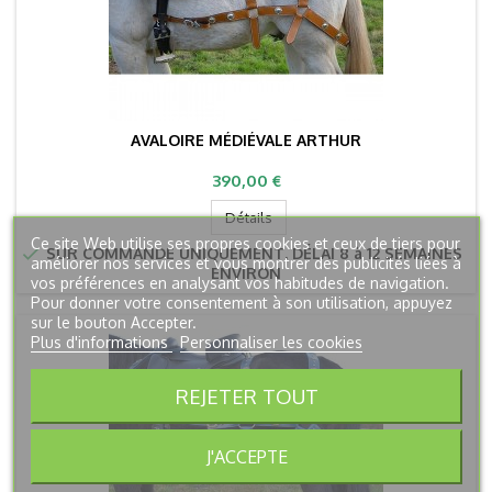
AVALOIRE MÉDIÉVALE ARTHUR
Prix
390,00 €
Détails
Ce site Web utilise ses propres cookies et ceux de tiers pour

SUR COMMANDE UNIQUEMENT. DÉLAI 8 à 12 SEMAINES
améliorer nos services et vous montrer des publicités liées à
ENVIRON
vos préférences en analysant vos habitudes de navigation.
Pour donner votre consentement à son utilisation, appuyez
sur le bouton Accepter.
Plus d'informations
Personnaliser les cookies
REJETER TOUT
J'ACCEPTE