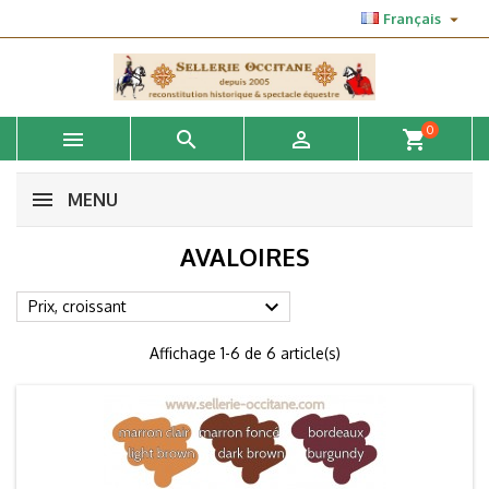

Français
0



shopping_cart
MENU
AVALOIRES

Prix, croissant
Affichage 1-6 de 6 article(s)