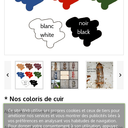


* Nos coloris de cuir
Ce site Web utilise ses propres cookies et ceux de tiers pour
Aperçu de nos coloris de cuir.
améliorer nos services et vous montrer des publicités liées à
vos préférences en analysant vos habitudes de navigation.
Pour donner votre consentement à son utilisation, appuyez
Aperçu indicatif non contractuel, le coloris réel peut varier selon