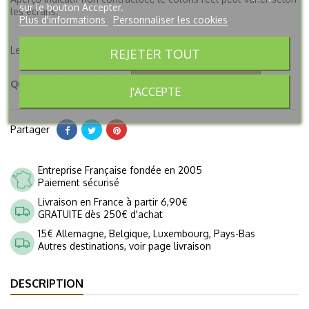
sur le bouton Accepter.
les écrans.
Plus d'informations
Personnaliser les cookies
Les coloris peuvent varier légèrement d'un lot à un autre.
REJETER TOUT
Ajouter au panier
Quantité

J'ACCEPTE
Partager
Entreprise Française fondée en 2005
Paiement sécurisé
Livraison en France à partir 6,90€
GRATUITE dès 250€ d'achat
15€ Allemagne, Belgique, Luxembourg, Pays-Bas
Autres destinations, voir page livraison
DESCRIPTION