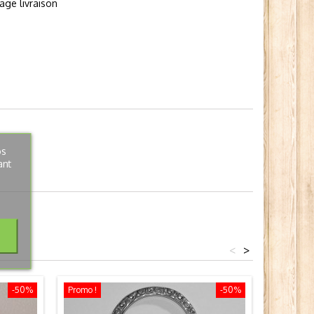
page livraison
os
ant
<
>
-50%
Promo !
-50%
Promo !