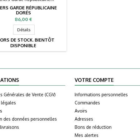
IERS GARDE RÉPUBLICAINE
DORÉS
Prix
86,00 €
Détails
ORS DE STOCK. BIENTÔT
DISPONIBLE
ATIONS
VOTRE COMPTE
ns Générales de Vente (CGV)
Informations personnelles
 légales
Commandes
s
Avoirs
on des données personnelles
Adresses
livraisons
Bons de réduction
Mes alertes