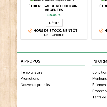
ÉTRIERS GARDE RÉPUBLICAINE
ÉTR
ARGENTÉS
Prix
86,00 €
Détails


HORS DE STOCK. BIENTÔT
H
DISPONIBLE
À PROPOS
INFORM
Témoignages
Conditio
Promotions
Mentions
Nouveaux produits
Paiement
Protecti
Tarifs de 