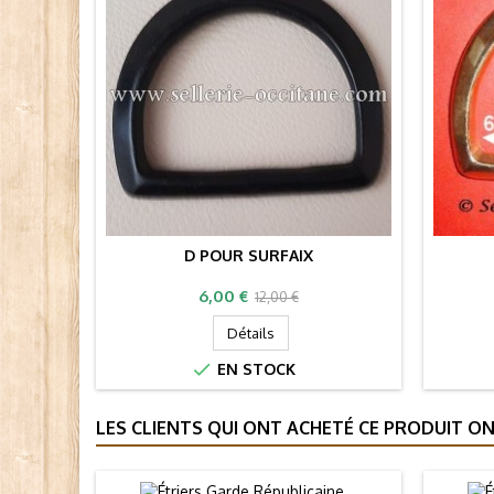
D POUR SURFAIX
Prix
Prix
6,00 €
12,00 €
de
Détails
base

EN STOCK
LES CLIENTS QUI ONT ACHETÉ CE PRODUIT ON