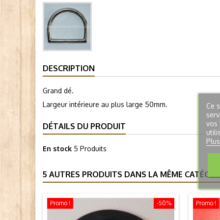
DESCRIPTION
Grand dé.
Largeur intérieure au plus large 50mm.
Ce s
serv
vos 
DÉTAILS DU PRODUIT
util
Plus
En stock
5 Produits
5 AUTRES PRODUITS DANS LA MÊME CATÉGORI
Promo !
-50%
Promo !