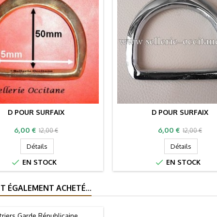
D POUR SURFAIX
D POUR SURFAIX
Prix
Prix
Prix
Prix
6,00 €
6,00 €
12,00 €
12,00 €
de
de
Détails
Détails
base
base


EN STOCK
EN STOCK
T ÉGALEMENT ACHETÉ...