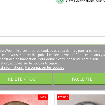
Autres destinations, voir 
ite Web utilise ses propres cookies et ceux de tiers pour améliorer n
ices et vous montrer des publicités liées à vos préférences en analys
habitudes de navigation. Pour donner votre consentement à son
isation, appuyez sur le bouton Accepter.
 d'informations
Personnaliser les cookies
REJETER TOUT
J'ACCEPTE
E :
-50%
Promo !