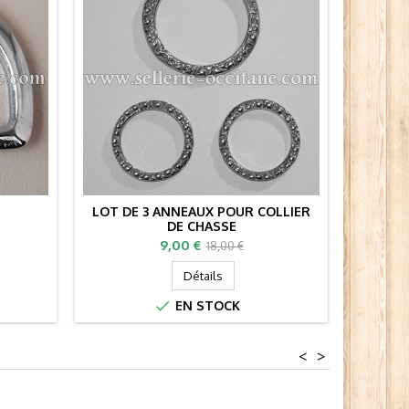
LOT DE 3 ANNEAUX POUR COLLIER
DE CHASSE
Prix
Prix
9,00 €
18,00 €
de
Détails
base

EN STOCK
<
>