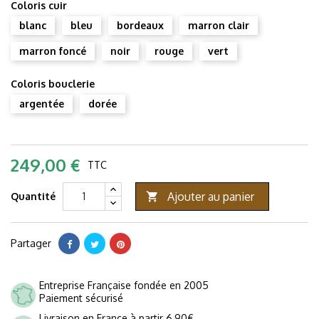
Coloris cuir
blanc
bleu
bordeaux
marron clair
marron foncé
noir
rouge
vert
Coloris bouclerie
argentée
dorée
249,00 €
TTC
Ajouter au panier
Quantité

Partager
Entreprise Française fondée en 2005
Paiement sécurisé
Livraison en France à partir 6,90€