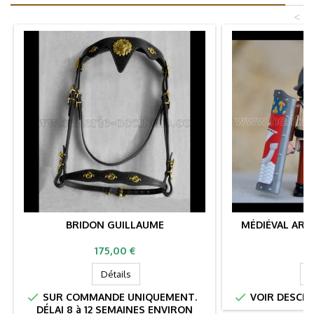
<
BRIDON GUILLAUME
MÉDIÉVAL ARB
Prix
Pr
175,00 €
2
Détails
D


SUR COMMANDE UNIQUEMENT.
VOIR DESCRI
DÉLAI 8 à 12 SEMAINES ENVIRON