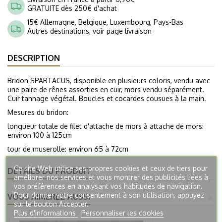
GRATUITE dès 250€ d'achat
15€ Allemagne, Belgique, Luxembourg, Pays-Bas
Autres destinations, voir page livraison
DESCRIPTION
Bridon SPARTACUS, disponible en plusieurs coloris, vendu avec
une paire de rênes assorties en cuir, mors vendu séparément.
Cuir tannage végétal. Boucles et cocardes cousues à la main.
Mesures du bridon:
longueur totale de filet d'attache de mors à attache de mors:
environ 100 à 125cm
tour de muserolle: environ 65 à 72cm
Ce site Web utilise ses propres cookies et ceux de tiers pour
DÉTAILS DU PRODUIT
améliorer nos services et vous montrer des publicités liées à
vos préférences en analysant vos habitudes de navigation.
Pour donner votre consentement à son utilisation, appuyez
VOUS AIMEREZ AUSSI
<
>
sur le bouton Accepter.
Plus d'informations
Personnaliser les cookies