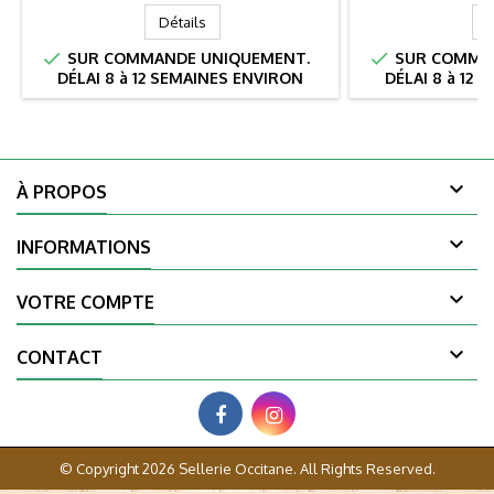
Détails
D


SUR COMMANDE UNIQUEMENT.
SUR COMMAN
DÉLAI 8 à 12 SEMAINES ENVIRON
DÉLAI 8 à 12

À PROPOS

INFORMATIONS

VOTRE COMPTE

CONTACT
© Copyright 2026 Sellerie Occitane. All Rights Reserved.