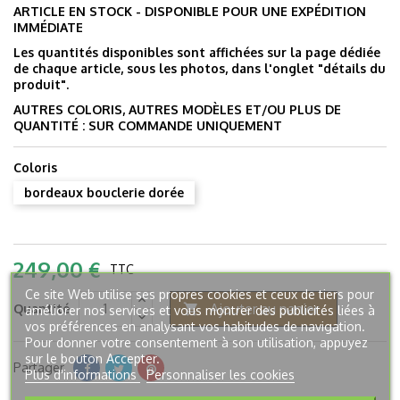
ARTICLE EN STOCK - DISPONIBLE POUR UNE EXPÉDITION
IMMÉDIATE
Les quantités disponibles sont affichées sur la page dédiée
de chaque article, sous les photos, dans l'onglet "détails du
produit".
AUTRES COLORIS, AUTRES MODÈLES ET/OU PLUS DE
QUANTITÉ : SUR COMMANDE UNIQUEMENT
Coloris
bordeaux bouclerie dorée
249,00 €
TTC
Ce site Web utilise ses propres cookies et ceux de tiers pour
Ajouter au panier
Quantité

améliorer nos services et vous montrer des publicités liées à
vos préférences en analysant vos habitudes de navigation.
Pour donner votre consentement à son utilisation, appuyez
sur le bouton Accepter.
Partager
Plus d'informations
Personnaliser les cookies