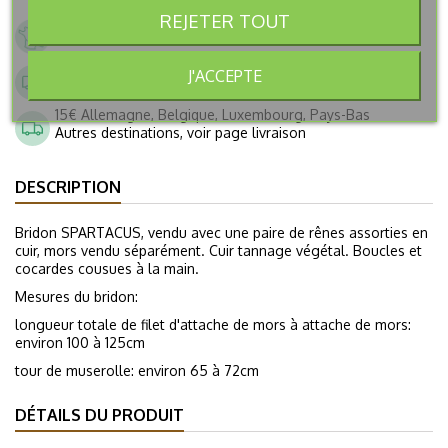
REJETER TOUT
Entreprise Française fondée en 2005
Paiement sécurisé
Livraison en France à partir 6,90€
J'ACCEPTE
GRATUITE dès 250€ d'achat
15€ Allemagne, Belgique, Luxembourg, Pays-Bas
Autres destinations, voir page livraison
DESCRIPTION
Bridon SPARTACUS, vendu avec une paire de rênes assorties en
cuir, mors vendu séparément. Cuir tannage végétal. Boucles et
cocardes cousues à la main.
Mesures du bridon:
longueur totale de filet d'attache de mors à attache de mors:
environ 100 à 125cm
tour de muserolle: environ 65 à 72cm
DÉTAILS DU PRODUIT