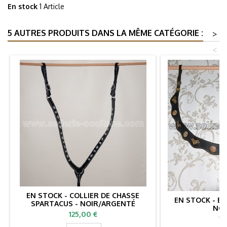
En stock
1 Article
5 AUTRES PRODUITS DANS LA MÊME CATÉGORIE :
>
<
EN STOCK - COLLIER DE CHASSE
EN STOCK - B
SPARTACUS - NOIR/ARGENTÉ
NOI
Prix
125,00 €
Pr
19