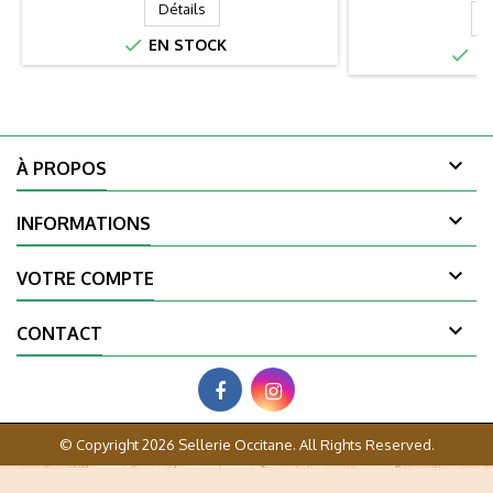
Détails
D

EN STOCK

EN

À PROPOS

INFORMATIONS

VOTRE COMPTE

CONTACT
© Copyright 2026 Sellerie Occitane. All Rights Reserved.