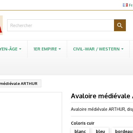
Fr

YEN-ÂGE
1ER EMPIRE
CIVIL-WAR / WESTERN
e médiévale ARTHUR
Avaloire médiéval
Avaloire médiévale ARTHUR, disp
Coloris cuir
blanc
bleu
bordeau