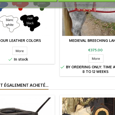
 OUR LEATHER COLORS
MEDIEVAL BREECHING LA
Price
€375.00
More
More

In stock

BY ORDERING ONLY: TIME 
8 TO 12 WEEKS
T ÉGALEMENT ACHETÉ...