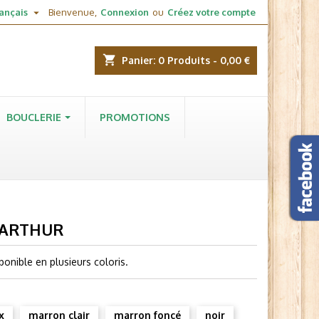

ançais
Bienvenue,
Connexion
ou
Créez votre compte
shopping_cart
Panier:
0
Produits - 0,00 €
BOUCLERIE
PROMOTIONS
e ARTHUR
onible en plusieurs coloris.
x
marron clair
marron foncé
noir