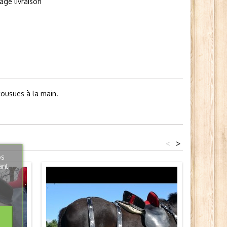
page livraison
cousues à la main.
<
>
os
ant