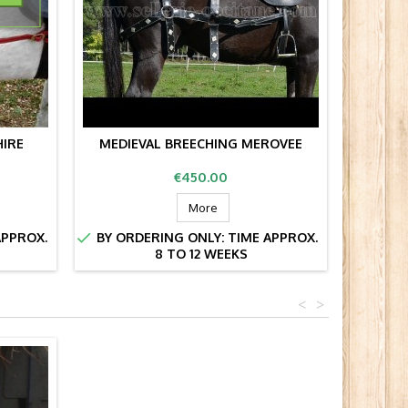
HIRE
MEDIEVAL BREECHING MEROVEE
MEDIE
Price
€450.00
More


APPROX.
BY ORDERING ONLY: TIME APPROX.
BY OR
8 TO 12 WEEKS
<
>