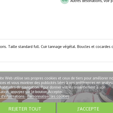
Autres destinations, voir 
ris. Taille standard full. Cuir tannage végétal. Boucles et cocardes 
ite Web utilise ses propres cookies et ceux de tiers pour améliorer n
ices et vous montrer des publicités liées à vos préférences en analys
habitudes de navigation. Pour donner votre consentement à son
isation, appuyez sur le bouton Accepter.
 d'informations
Personnaliser les cookies
REJETER TOUT
J'ACCEPTE