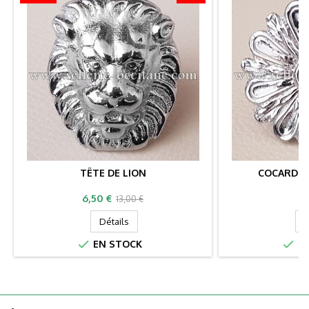
TÊTE DE LION
COCARDE 
Prix
Prix
Pr
6,50 €
1
13,00 €
de
Détails
D
base


EN STOCK
EN