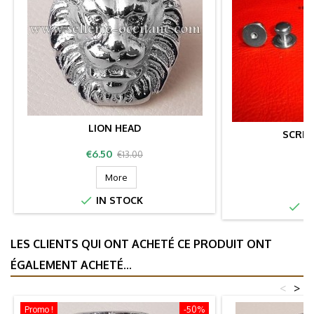
LION HEAD
SCRE
Price
Regular
€6.50
€13.00
P
price
More

IN STOCK

IN
LES CLIENTS QUI ONT ACHETÉ CE PRODUIT ONT
ÉGALEMENT ACHETÉ...
<
>
Promo !
-50%