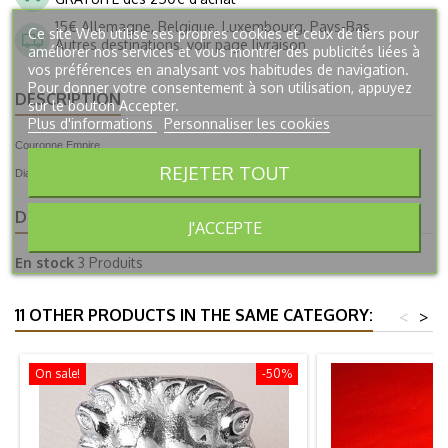
15€ Allemagne, Belgique, Luxembourg, Pays-Bas
Ce site Web utilise ses propres cookies et ceux de tiers pour
Autres destinations, voir page livraison
améliorer nos services et vous montrer des publicités liées à
vos préférences en analysant vos habitudes de navigation.
Pour donner votre consentement à son utilisation, appuyez
DESCRIPTION
sur le bouton Accepter.
Plus d'informations
Personnaliser les cookies
Couronne Empire.
REJETER TOUT
Diamètre 62mm.
DÉTAILS DU PRODUIT
J'ACCEPTE
En stock
3 Produits
11 OTHER PRODUCTS IN THE SAME CATEGORY:
<
>
On sale!
-50%