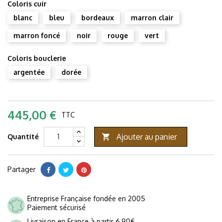
Coloris cuir
blanc
bleu
bordeaux
marron clair
marron foncé
noir
rouge
vert
Coloris bouclerie
argentée
dorée
445,00 €
TTC
Ajouter au panier
Quantité

Partager
Entreprise Française fondée en 2005
Paiement sécurisé
Livraison en France à partir 6,90€