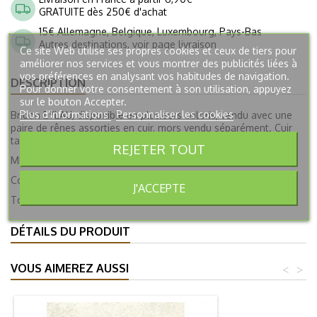
GRATUITE dès 250€ d'achat
15€ Allemagne, Belgique, Luxembourg, Pays-Bas
Autres destinations, voir page livraison
Ce site Web utilise ses propres cookies et ceux de tiers pour
améliorer nos services et vous montrer des publicités liées à
vos préférences en analysant vos habitudes de navigation.
DESCRIPTION
Pour donner votre consentement à son utilisation, appuyez
sur le bouton Accepter.
Plus d'informations
Personnaliser les cookies
Bridon EYLAU, disponible en plusieurs coloris, vendu avec une
paire de rênes assorties en cuir, mors vendu séparément. Cuir
tannage végétal. Boucles et cocardes cousues à la main.
REJETER TOUT
MESURES:
Commissures à commissures de 106cm à 126cm
J'ACCEPTE
Tour de muserolle de 56cm à 70cm
DÉTAILS DU PRODUIT
VOUS AIMEREZ AUSSI
<
>