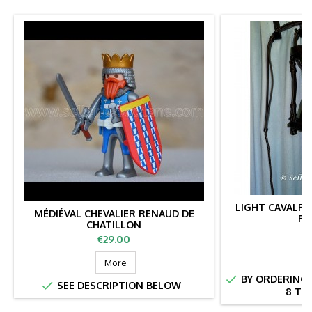
LIGHT CAVALRY
MÉDIÉVAL CHEVALIER RENAUD DE
RE
CHATILLON
Pr
€
Price
€29.00
More

BY ORDERING 

SEE DESCRIPTION BELOW
8 TO