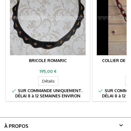
BRICOLE ROMARIC
COLLIER DE C
Prix
Pr
195,00 €
11
Détails
D


SUR COMMANDE UNIQUEMENT.
SUR COMMAN
DÉLAI 8 à 12 SEMAINES ENVIRON
DÉLAI 8 à 12

À PROPOS