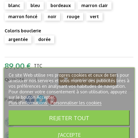
blanc
bleu
bordeaux
marron clair
marron foncé
noir
rouge
vert
Coloris bouclerie
argentée
dorée
89,00 €
TTC
Ce site Web utilise ses propres cookies et ceux de tiers pour
Ajouter au panier
Quantité

améliorer nos services et vous montrer des publicités liées à
vos préférences en analysant vos habitudes de navigation.
Pour donner votre consentement à son utilisation, appuyez
sur le bouton Accepter.
Partager
Plus d'informations
Personnaliser les cookies
REJETER TOUT
Entreprise Française fondée en 2005
Paiement sécurisé
Livraison en France à partir 6,90€
J'ACCEPTE
GRATUITE dès 250€ d'achat