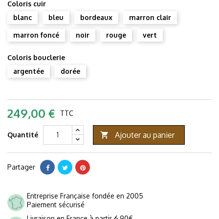
Coloris cuir
blanc
bleu
bordeaux
marron clair
marron foncé
noir
rouge
vert
Coloris bouclerie
argentée
dorée
249,00 €
TTC
Ajouter au panier
Quantité

Partager
Entreprise Française fondée en 2005
Paiement sécurisé
Livraison en France à partir 6,90€