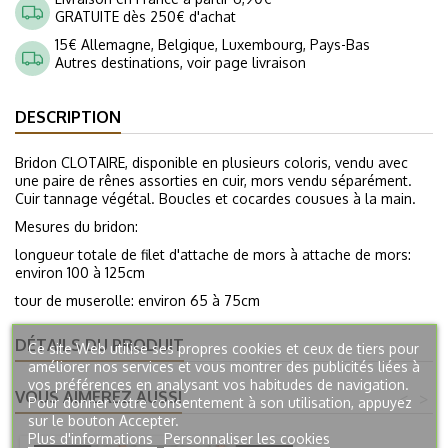
GRATUITE dès 250€ d'achat
15€ Allemagne, Belgique, Luxembourg, Pays-Bas
Autres destinations, voir page livraison
DESCRIPTION
Bridon CLOTAIRE, disponible en plusieurs coloris, vendu avec
une paire de rênes assorties en cuir, mors vendu séparément.
Cuir tannage végétal. Boucles et cocardes cousues à la main.
Mesures du bridon:
longueur totale de filet d'attache de mors à attache de mors:
environ 100 à 125cm
tour de muserolle: environ 65 à 75cm
DÉTAILS DU PRODUIT
Ce site Web utilise ses propres cookies et ceux de tiers pour
améliorer nos services et vous montrer des publicités liées à
vos préférences en analysant vos habitudes de navigation.
VOUS AIMEREZ AUSSI
<
>
Pour donner votre consentement à son utilisation, appuyez
sur le bouton Accepter.
Plus d'informations
Personnaliser les cookies