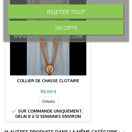
REJETER TOUT
J'ACCEPTE
COLLIER DE CHASSE CLOTAIRE
Prix
115,00 €
Détails

SUR COMMANDE UNIQUEMENT.
DÉLAI 8 à 12 SEMAINES ENVIRON
16 AUTRES PRODUITS DANS LA MÊME CATÉGORIE :