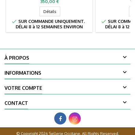
Prix
Pr
350,00 €
19
Détails
D


SUR COMMANDE UNIQUEMENT.
SUR COMMAN
DÉLAI 8 à 12 SEMAINES ENVIRON
DÉLAI 8 à 12

À PROPOS

INFORMATIONS

VOTRE COMPTE

CONTACT
© Copyright 2026 Sellerie Occitane. All Rights Reserved.