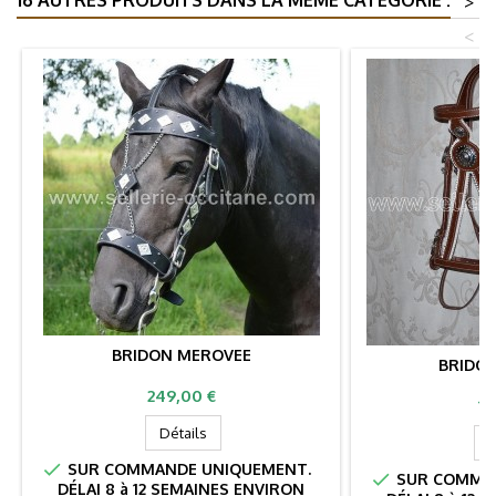
>
<
BRIDON MEROVEE
BRIDON
Prix
249,00 €
Pr
19
Détails
D

SUR COMMANDE UNIQUEMENT.

SUR COMMAN
DÉLAI 8 à 12 SEMAINES ENVIRON